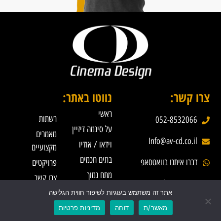
צרו קשר:
נווטו באתר:
ראשי
רשתות
052-8532066
על סינמה דיזיין
מאמרים
Info@av-cd.co.il
וידאו / אודיו
מקצועיים
בתים חכמים
דברו איתנו בוואטסאפ
פרויקטים
מתח נמוך
צרו קשר
שבטי ישראל 93 רמת השרון
אתר זה משתמש בעוגיות לשיפור חווית הגלישה
מאשר/ת
דוחה
מדיניות פרטיות
Created by GetMeOnline
תנאי שימוש
מדיניות פרטיות