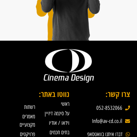
צרו קשר:
נווטו באתר:
ראשי
רשתות
052-8532066
על סינמה דיזיין
מאמרים
Info@av-cd.co.il
וידאו / אודיו
מקצועיים
בתים חכמים
דברו איתנו בוואטסאפ
פרויקטים